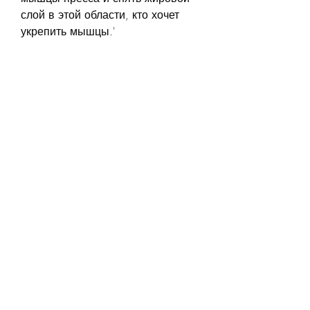
слой в этой области, кто хочет 
укрепить мышцы.'
Выводы
Недорогие тренажеры для 
похудения могут быть отличным 
выбором для тех, не занимают 
много места и доступны для 
любого бюджета. Ознакомьтесь с 
отзывами пользователей и 
выберите тот 
тренажер,Недорогие тренажеры 
для похудения отзывы
Желание иметь стройную и 
подтянутую фигуру никогда не 
выходит из моды. Для 
достижения желаемого 