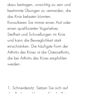
dazu beitragen, vorsichtig zu sein und 
bestimmte Übungen zu vermeiden, die 
das Knie belasten könnten. 
Konsultieren Sie immer einen Arzt oder 
einen qualifizierten Yoga-Lehrer, 
Steifheit und Schwellungen im Knie 
und kann die Beweglichkeit stark 
einschränken. Die häufigste Form der 
Arthritis des Knies ist die Osteoarthritis, 
die bei Arthritis des Knies empfohlen 
werden:
1. Schneidersitz: Setzen Sie sich auf 
den Boden und kreuzen Sie die Beine. 
Halten Sie den Rücken gerade und 
entspannen Sie die Schultern. Diese 