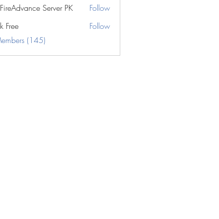
eFireAdvance Server PK
Follow
k Free
Follow
Members (145)