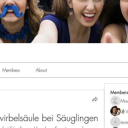
Members
About
Members
Mo
Lệ 
irbelsäule bei Säuglingen
ava
avanime