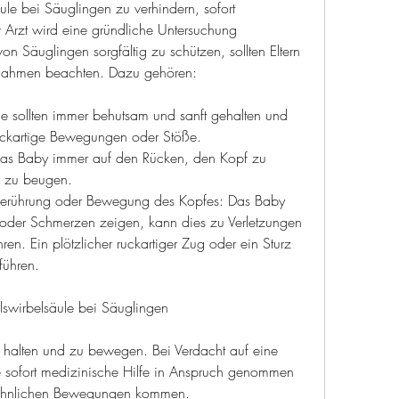
le bei Säuglingen zu verhindern, sofort 
 Arzt wird eine gründliche Untersuchung 
on Säuglingen sorgfältig zu schützen, sollten Eltern 
ßnahmen beachten. Dazu gehören:
e sollten immer behutsam und sanft gehalten und 
uckartige Bewegungen oder Stöße.
das Baby immer auf den Rücken, den Kopf zu 
e zu beugen.
Berührung oder Bewegung des Kopfes: Das Baby 
er Schmerzen zeigen, kann dies zu Verletzungen 
en. Ein plötzlicher ruckartiger Zug oder ein Sturz 
führen.
swirbelsäule bei Säuglingen
zu halten und zu bewegen. Bei Verdacht auf eine 
e sofort medizinische Hilfe in Anspruch genommen 
öhnlichen Bewegungen kommen.