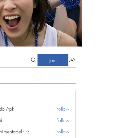
Join
do Apk
Follow
Vũ
Follow
nimehtadel.03
Follow
htadel.03