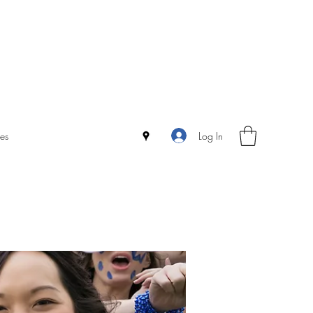
Log In
es