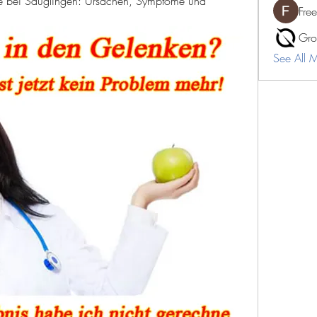
e bei Säuglingen: Ursachen, Symptome und 
Fre
Gro
See All 