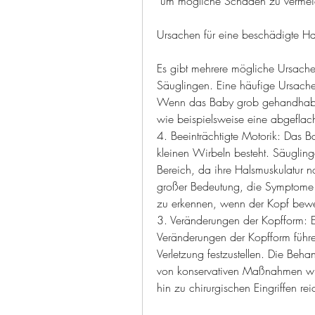
 um mögliche Schäden zu vermei
Ursachen für eine beschädigte Ha
Es gibt mehrere mögliche Ursachen
Säuglingen. Eine häufige Ursach
Wenn das Baby grob gehandhabt o
wie beispielsweise eine abgeflach
4. Beeinträchtigte Motorik: Das B
kleinen Wirbeln besteht. Säuglinge
Bereich, da ihre Halsmuskulatur noc
großer Bedeutung, die Symptome e
zu erkennen, wenn der Kopf bewe
3. Veränderungen der Kopfform: E
Veränderungen der Kopfform führ
Verletzung festzustellen. Die Beh
von konservativen Maßnahmen wie
hin zu chirurgischen Eingriffen rei