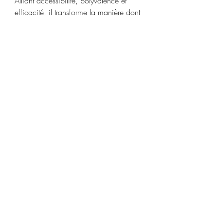
Alliant accessibilité, polyvalence et 
efficacité, il transforme la manière dont 
nous écrivons, travaillons et créons au 
quotidien. Accessible en ligne et 
entièrement gratuit, il s’impose comme 
un outil incontournable pour l’avenir de 
la communication numérique.
0
1
5
Write a comment...