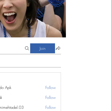
Join
do Apk
Follow
Vũ
Follow
nimehtadel.03
Follow
htadel.03