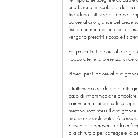
una lesione muscolare o da una pr
includono l'utilizzo di scarpe tropp
dolore al dito grande del piede s
fisica che non mettono sotto stress
vengono prescritti riposo e fisiote
Per prevenire il dolore al dito gran
troppo alte, e la presenza di defo
Rimedi per il dolore al dito grand
Il trattamento del dolore al dito g
caso di infiammazione articolare, 
camminare a piedi nudi su superfic
mettono sotto stress il dito grande
medico specializzato., è possibile u
prevenire l'aggravarsi della deform
alla chirurgia per correggere la d