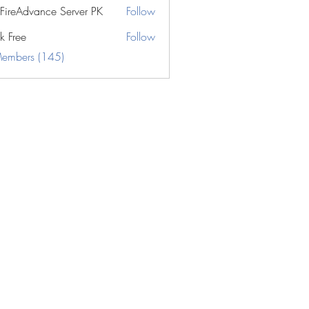
eFireAdvance Server PK
Follow
k Free
Follow
Members (145)