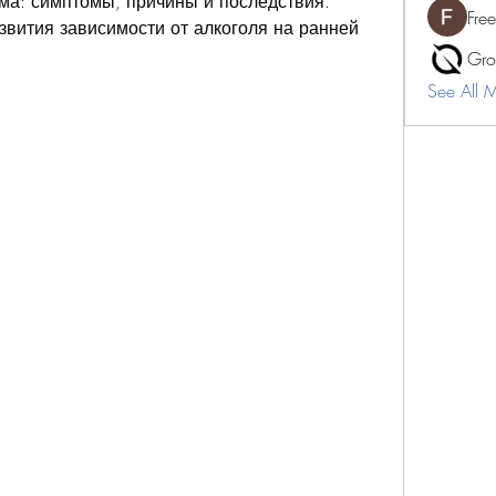
зма: симптомы, причины и последствия. 
Fre
звития зависимости от алкоголя на ранней 
Gro
See All 