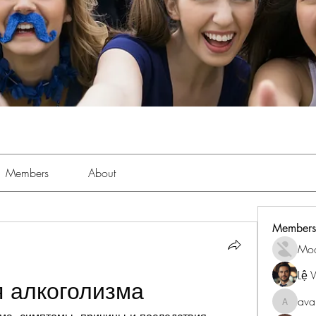
Members
About
Members
Mo
Lệ 
я алкоголизма
ava
avanime