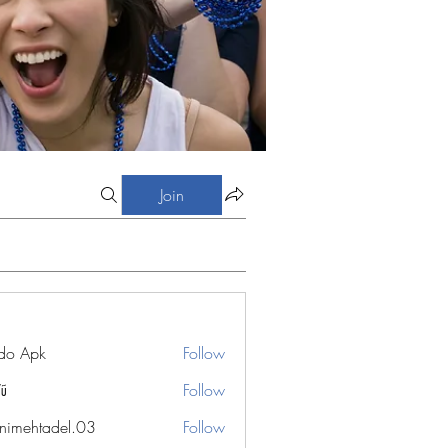
Join
do Apk
Follow
Vũ
Follow
nimehtadel.03
Follow
htadel.03