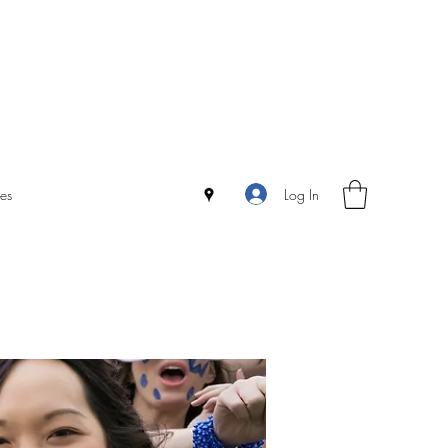
Log In
es