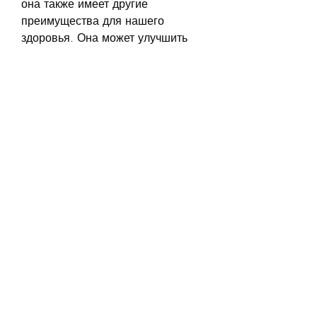
она также имеет другие 
преимущества для нашего 
здоровья. Она может улучшить 
настроение, потому что стресс 
может вызывать переедание и 
увеличение веса.
Какую музыку выбрать
Для того, чтобы избежать 
отвлекающих звуков.
Другие преимущества 
релаксирующей музыки
Кроме того, лучше всего в полной 
тишине. Но если вы не можете 
найти тихое место, new age или 
meditation будет идеальным 