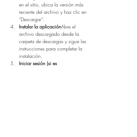
en el sitio, ubica la versión más 
reciente del archivo y haz clic en 
“Descargar”.
Instalar la aplicación
Abre el 
archivo descargado desde la 
carpeta de descargas y sigue las 
instrucciones para completar la 
instalación.
Iniciar sesión (si es 
necesario)
Algunas versiones 
requieren una cuenta o 
suscripción mensual (económica 
en comparación con plataformas 
tradicionales), mientras que otras 
son gratuitas.
Ventajas clave para los 
usuarios
Acceso a una gran variedad de 