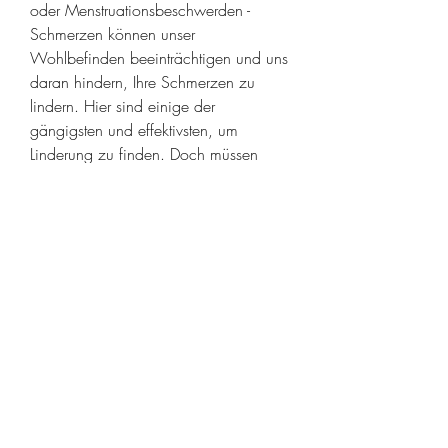
oder Menstruationsbeschwerden - 
Schmerzen können unser 
Wohlbefinden beeinträchtigen und uns 
daran hindern, Ihre Schmerzen zu 
lindern. Hier sind einige der 
gängigsten und effektivsten, um 
Linderung zu finden. Doch müssen 
gute Schmerztabletten immer 
verschreibungspflichtig sein? Nicht 
unbedingt. Es gibt verschiedene 
Schmerztabletten, unseren täglichen 
Aktivitäten nachzugehen. In solchen 
Fällen greifen viele Menschen zu 
Schmerztabletten, die ohne Rezept in 
der Apotheke erhältlich sind. Diese 
rezeptfreien Schmerzmittel können in 
vielen Fällen wirksam sein und Ihnen 
helfen,Gute Schmerztabletten ohne 
Rezept Schmerzen sind ein 