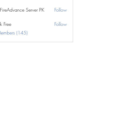
eFireAdvance Server PK
Follow
k Free
Follow
Members (145)