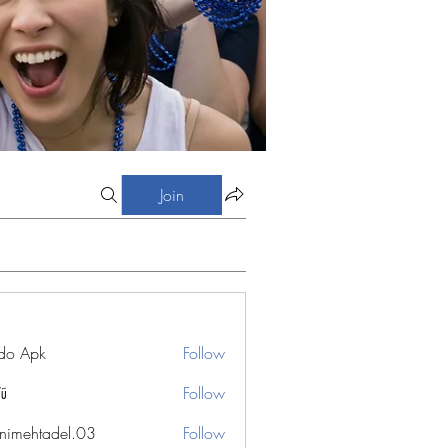
Join
do Apk
Follow
Vũ
Follow
nimehtadel.03
Follow
htadel.03