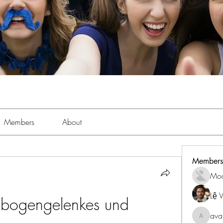
Members
About
Members
Mo
Lệ 
nbogengelenkes und 
ava
avanime