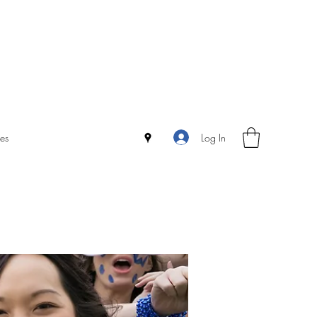
Log In
es