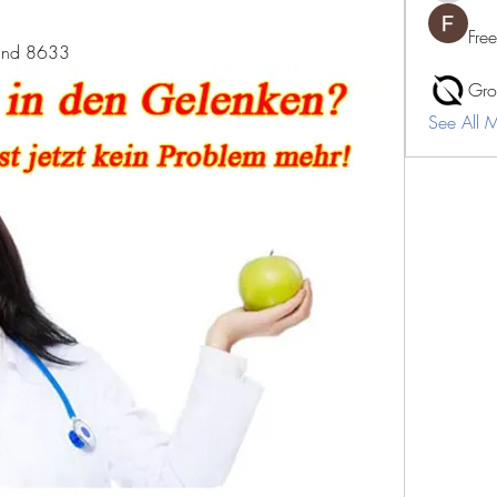
Fre
 und 8633
Gro
See All 