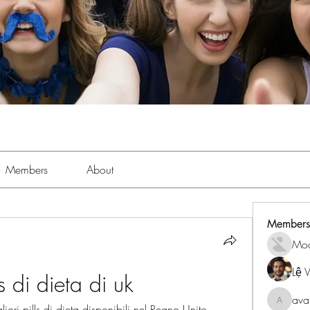
Members
About
Members
Mo
Lệ 
s di dieta di uk
ava
avanime
liori pills di dieta disponibili nel Regno Unito. 