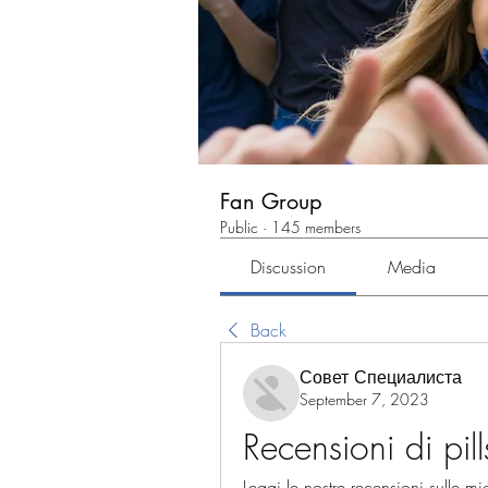
Fan Group
Public
·
145 members
Discussion
Media
Back
Совет Специалиста
September 7, 2023
Recensioni di pill
Leggi le nostre recensioni sulle mig