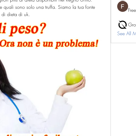
 quali sono solo una truffa. Siamo la tua fonte 
Fre
s di dieta di uk.
Gro
See All 