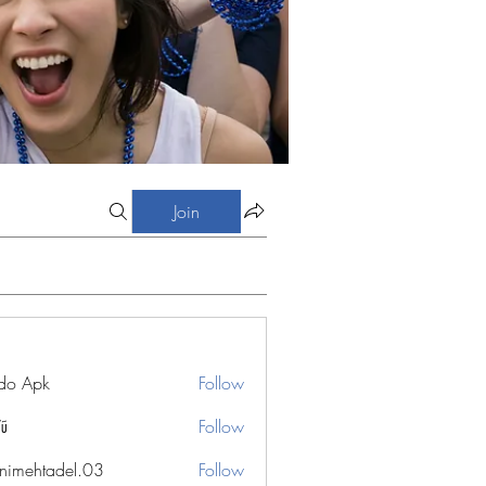
Join
do Apk
Follow
Vũ
Follow
nimehtadel.03
Follow
htadel.03