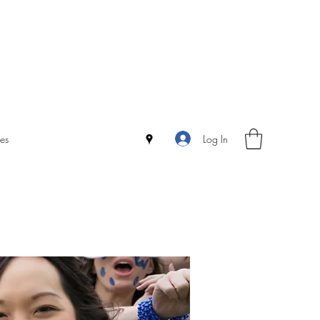
Log In
es