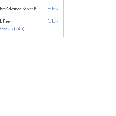
eFireAdvance Server PK
Follow
k Free
Follow
Members (145)