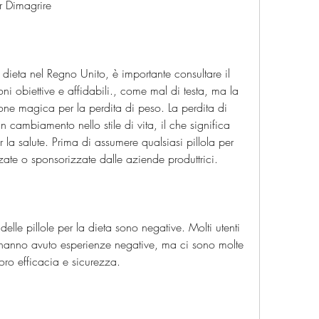
er Dimagrire
a dieta nel Regno Unito, è importante consultare il 
i obiettive e affidabili., come mal di testa, ma la 
one magica per la perdita di peso. La perdita di 
 cambiamento nello stile di vita, il che significa 
la salute. Prima di assumere qualsiasi pillola per 
zate o sponsorizzate dalle aziende produttrici.
elle pillole per la dieta sono negative. Molti utenti 
 hanno avuto esperienze negative, ma ci sono molte 
loro efficacia e sicurezza.