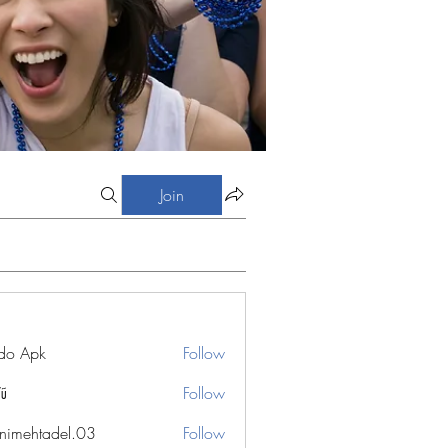
Join
do Apk
Follow
Vũ
Follow
nimehtadel.03
Follow
htadel.03