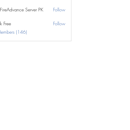
eFireAdvance Server PK
Follow
k Free
Follow
Members (146)